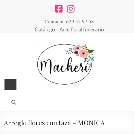
Saltar
al
contenido
Contacta: 629 55 97 58
Catálogo
Arte floral funerario
Menú
Floristería
Arte
floral
Macheri
desde
1947
Arreglo flores con taza – MONICA