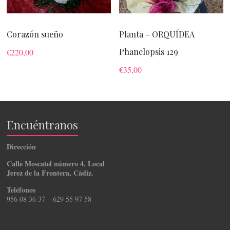
Corazón sueño
Planta – ORQUÍDEA
Phanelopsis 129
€
220,00
€
35,00
Encuéntranos
Dirección
Calle Moscatel número 4, Local
Jerez de la Frontera, Cádiz.
Teléfonos
956 08 36 37 – 629 55 97 58