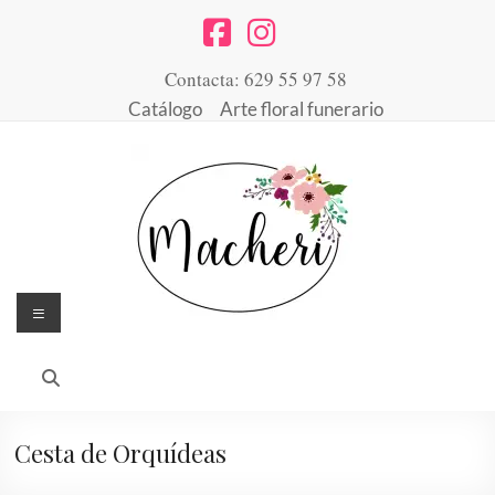
Saltar
al
contenido
Contacta: 629 55 97 58
Catálogo
Arte floral funerario
Menú
Floristería
Arte
floral
Macheri
desde
1947
Cesta de Orquídeas