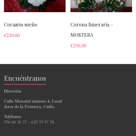
Corazón sueño
Corona funeraria –
MOSTERA
€
220,00
€
250,00
Encuéntranos
Dirección
Calle Moscatel número 4, Local
Jerez de la Frontera, Cádiz.
Teléfonos
956 08 36 37 – 629 55 97 58