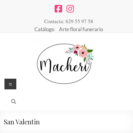
Saltar
al
contenido
Contacta: 629 55 97 58
Catálogo
Arte floral funerario
Menú
Floristería
Arte
floral
Macheri
desde
1947
San Valentin