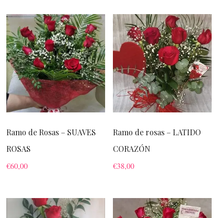
Ramo de Rosas – SUAVES
Ramo de rosas – LATIDO
ROSAS
CORAZÓN
€
60,00
€
38,00