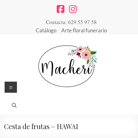
Saltar
al
contenido
Contacta: 629 55 97 58
Catálogo
Arte floral funerario
Menú
Floristería
Arte
floral
Macheri
desde
1947
Cesta de frutas – HAWAI