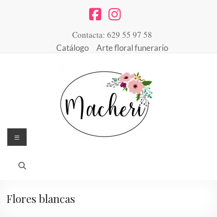
Saltar
al
contenido
Contacta: 629 55 97 58
Catálogo
Arte floral funerario
Menú
Floristería
Arte
floral
Macheri
desde
1947
Flores blancas